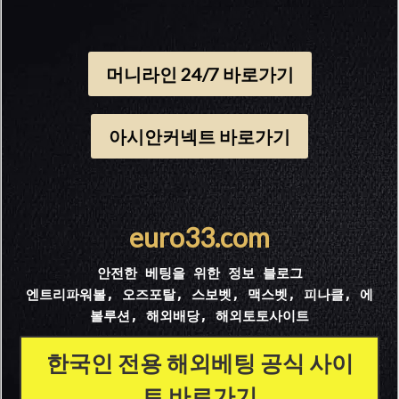
머니라인 24/7 바로가기
아시안커넥트 바로가기
euro33.com
안전한 베팅을 위한 정보 블로그
엔트리파워볼, 오즈포탈, 스보벳, 맥스벳, 피나클, 에
볼루션, 해외배당, 해외토토사이트
한국인 전용 해외베팅 공식 사이
트 바로가기