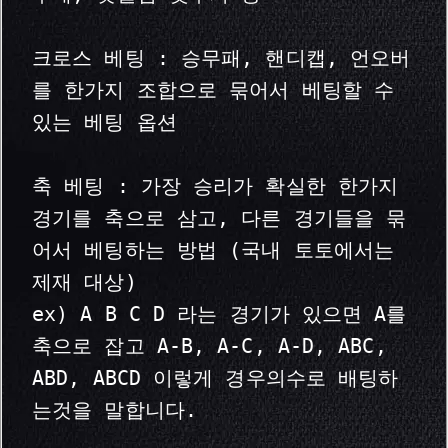
크로스 베팅 : 승무패, 핸디캡, 언오버
를 한가지 조합으로 묶어서 베팅할 수
있는 베팅 옵션
축 베팅 : 가장 승리가 확실한 한가지
경기를 축으로 삼고, 다른 경기들을 묶
어서 베팅하는 방법 (국내 토토에서는
제재 대상)
ex) A B C D 라는 경기가 있으면 A를
축으로 잡고 A-B, A-C, A-D, ABC,
ABD, ABCD 이렇게 경우의수로 배팅하
는것을 말합니다.