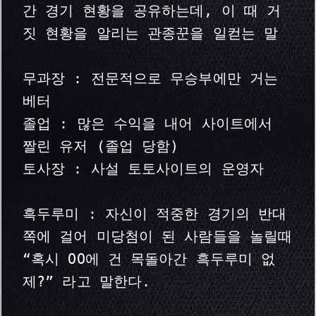
간 경기 현황을 공유하는데, 이 때 거
짓 현황을 알리는 관종꾼을 일컫는 말
무과장 : 전문적으로 무승부에만 거는
베터
졸업 : 많은 수익을 내어 사이트에서
짤린 유저 (졸업 당함)
토사장 : 사설 토토사이트의 운영자
흑두루미 : 자신이 적중한 경기의 반대
쪽에 걸어 미당첨이 된 사람들을 놀릴때
“혹시 OO에 건 목돌아간 흑두루미 없
제?” 라고 말한다.