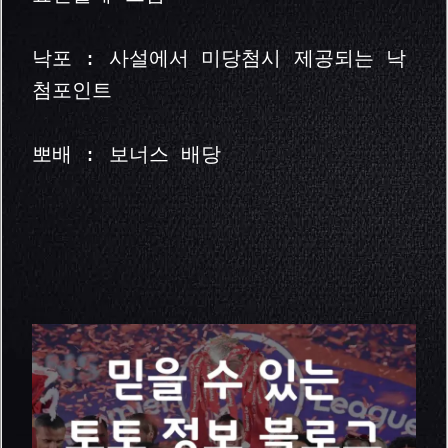
낙포 : 사설에서 미당첨시 제공되는 낙
첨포인트
뽀배 : 보너스 배당