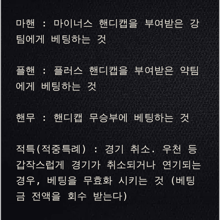
마핸 : 마이너스 핸디캡을 부여받은 강
팀에게 베팅하는 것
플핸 : 플러스 핸디캡을 부여받은 약팀
에게 베팅하는 것
핸무 : 핸디캡 무승부에 베팅하는 것
적특(적중특례) : 경기 취소. 우천 등
갑작스럽게 경기가 취소되거나 연기되는
경우, 베팅을 무효화 시키는 것 (베팅
금 전액을 회수 받는다)