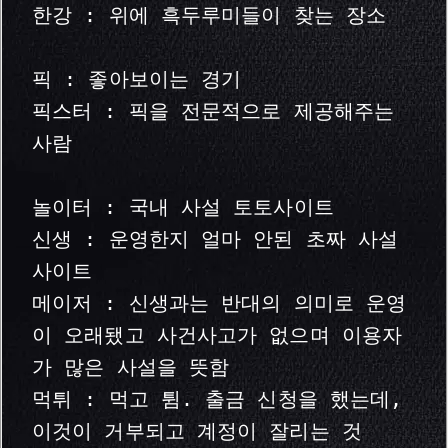
한강 : 위에 흑두루미들이 찾는 장소
픽 : 좋아보이는 경기
픽스터 : 픽을 전문적으로 제공해주는
사람
놀이터 : 국내 사설 토토사이트
신생 : 운영한지 얼마 안된 초짜 사설
사이트
메이저 : 신생과는 반대의 의미로 운영
이 오래됐고 사건사고가 없으며 이용자
가 많은 사설을 뜻함
먹튀 : 먹고 튐. 출금 신청을 했는데,
이것이 거부되고 계정이 잘리는 것