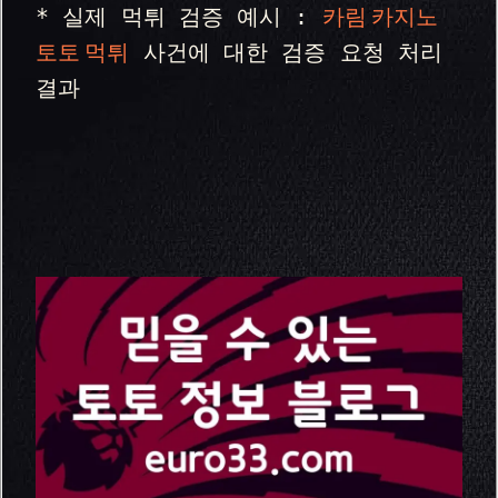
카림 카지노
* 실제 먹튀 검증 예시 :
토토 먹튀
사건에 대한 검증 요청 처리
결과