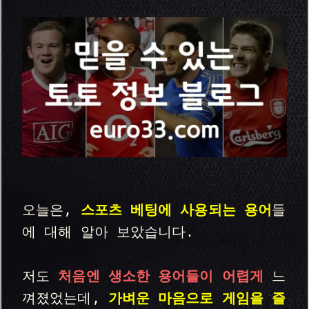
오늘은,
스포츠 베팅에 사용되는 용어
들
에 대해 알아 보았습니다.
저도
처음엔 생소한 용어들이 어렵게
느
껴졌었는데,
가벼운 마음으로 게임을 즐